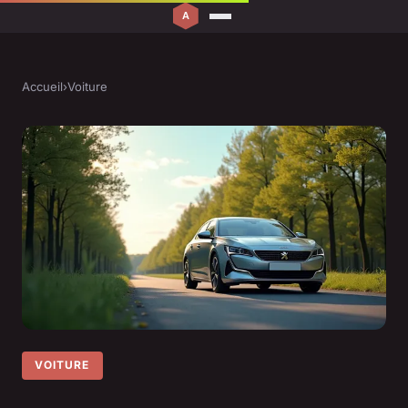
Accueil
›
Voiture
VOITURE